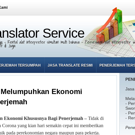
Kami
anslator Service
ja - Rental alat interpreter simultan multi bahasa - Persewaan alat interpreter wi
f di Jogja
ERJEMAH TERSUMPAH
JASA TRANSLATE RESMI
PENERJEMAH TER
PEN
Jasa
 Melumpuhkan Ekonomi
Mela
erjemah
- Pe
Swor
- Pe
- Ren
 Ekonomi Khususnya Bagi Penerjemah –
Tidak di
 Corona yang kian hari semakin cepat ini memberikan
Pene
aik pada perekonomian negara maupun para pekerja.