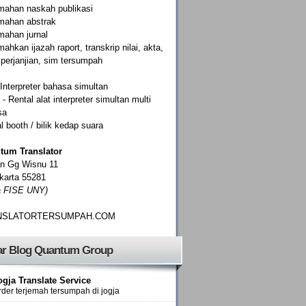
mahan naskah publikasi
mahan abstrak
mahan jurnal
mahkan ijazah raport, transkrip nilai, akta,
 perjanjian, sim tersumpah
Interpreter bahasa simultan
- Rental alat interpreter simultan multi
sa
l booth / bilik kedap suara
tum Translator
an Gg Wisnu 11
karta 55281
a FISE UNY)
NSLATORTERSUMPAH.COM
ar Blog Quantum Group
ogja Translate Service
rder terjemah tersumpah di jogja