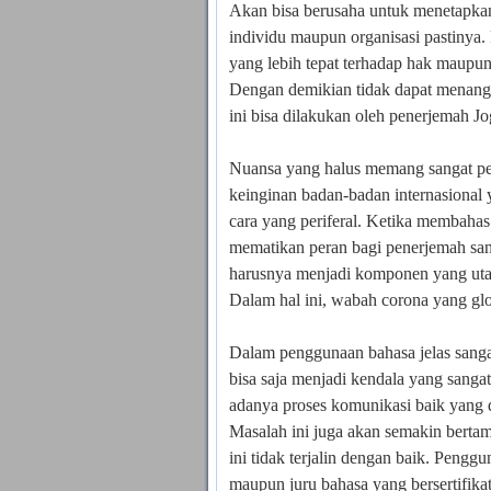
Akan bisa berusaha untuk menetapka
individu maupun organisasi pastinya.
yang lebih tepat terhadap hak maupu
Dengan demikian tidak dapat menan
ini bisa dilakukan oleh penerjemah Jo
Nuansa yang halus memang sangat pen
keinginan badan-badan internasional 
cara yang periferal. Ketika membahas
mematikan peran bagi penerjemah sa
harusnya menjadi komponen yang utam
Dalam hal ini, wabah corona yang glo
Dalam penggunaan bahasa jelas sangat
bisa saja menjadi kendala yang sanga
adanya proses komunikasi baik yang 
Masalah ini juga akan semakin bertam
ini tidak terjalin dengan baik. Peng
maupun juru bahasa yang bersertifika