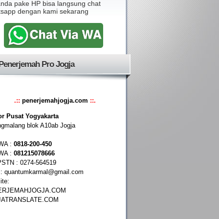
 anda pake HP bisa langsung chat
sapp dengan kami sekarang
Penerjemah Pro Jogja
.::
penerjemahjogja.com
::.
or Pusat Yogyakarta
ngmalang blok A10ab Jogja
/WA :
0818-200-450
/WA :
081215078666
PSTN : 0274-564519
l:
quantumkarmal@gmail.com
te:
ERJEMAHJOGJA.COM
JATRANSLATE.COM