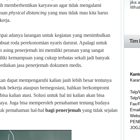
jika
ih memberhentikan karyawan agar tidak mengalami
What
auan
physical distancing
yang mau tidak mau kita harus
kerja.
mpai adanya larangan untuk kegiatan yang menimbulkan
Tim 
buat roda perekonomian nyaris darurat. Apalagi untuk
n asing penerjemah ini memiliki peranan yang sangat
miliki kemampuan yang cukup terbatas sekali jadi banyak
ediakan jasa penerjemah dokumen medis.
Kant
an dapat mempengaruhi kalian jauh lebih besar tentunya
Kara
ntuk bekerja ataupun bernegosiasi, bahkan berkompromi
Telp
isa kalian atasi. Solusi untuk hal ini kalian akan bisa
Telp
aya. Juga bisa memperoleh pemahaman tentang budaya
Fax/
Emai
ntuk pemahaman hal-hal
bagi penerjemah
yang tidak sejalan
Websi
PEN
JOG