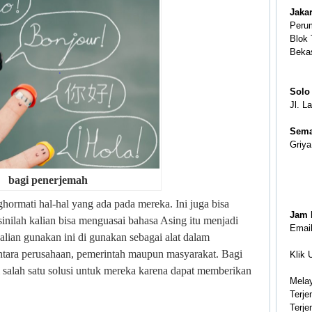
Jaka
Peru
Blok 
Beka
Solo
Jl. L
Sema
Griy
bagi penerjemah
hormati hal-hal yang ada pada mereka. Ini juga bisa
Jam K
inilah kalian bisa menguasai bahasa Asing itu menjadi
Emai
alian gunakan ini di gunakan sebagai alat dalam
tara perusahaan, pemerintah maupun masyarakat. Bagi
Klik 
 salah satu solusi untuk mereka karena dapat memberikan
Mela
Terj
Terj