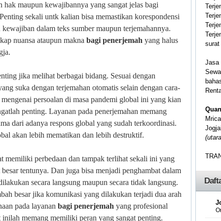
n hak maupun kewajibannya yang sangat jelas bagi
Terje
Terje
 Penting sekali untk kalian bisa memastikan korespondensi
Terje
n kewajiban dalam teks sumber maupun terjemahannya.
Terje
gkap nuansa ataupun makna
bagi penerjemah
yang halus
surat
gja.
Jasa 
Sewa 
ting jika melihat berbagai bidang. Sesuai dengan
baha
yang suka dengan terjemahan otomatis selain dengan cara-
Renta
 mengenai persoalan di masa pandemi global ini yang kian
Quan
ngatlah penting. Layanan pada penerjemahan memang
Mric
a dari adanya respons global yang sudah terkoordinasi.
Jogja
bal akan lebih mematikan dan lebih destruktif.
(utar
TRA
 memiliki perbedaan dan tampak terlihat sekali ini yang
t besar tentunya. Dan juga bisa menjadi penghambat dalam
Daft
dilakukan secara langsung maupun secara tidak langsung.
bah besar jika komunikasi yang dilakukan terjadi dua arah
J
gunaan pada layanan
bagi penerjemah
yang profesional
O
t inilah memang memiliki peran yang sangat penting.