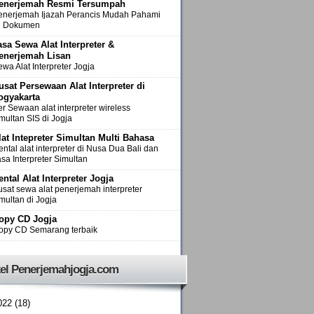
enerjemah Resmi Tersumpah
enerjemah Ijazah Perancis Mudah Pahami
si Dokumen
asa Sewa Alat Interpreter &
enerjemah Lisan
wa Alat Interpreter Jogja
usat Persewaan Alat Interpreter di
ogyakarta
r Sewaan alat interpreter wireless
multan SIS di Jogja
lat Intepreter Simultan Multi Bahasa
ntal alat interpreter di Nusa Dua Bali dan
sa Interpreter Simultan
ental Alat Interpreter Jogja
usat sewa alat penerjemah interpreter
multan di Jogja
opy CD Jogja
opy CD Semarang terbaik
kel Penerjemahjogja.com
022
(18)