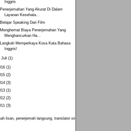
Inggris
Penerjemahan Yang Akurat Di Dalam
Layanan Kesehata...
Belajar Speaking Dari Film
Menghemat Biaya Penerjemahan Yang
Menghancurkan Ha...
Langkah Memperkaya Kosa Kata Bahasa
Inggris!
►
Juli
(1)
016
(1)
015
(2)
014
(3)
013
(1)
012
(2)
011
(3)
mah lisan, penerjemah langsung, translator simultan, konsekutif, jasa guide, 