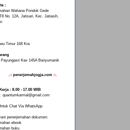
rta
:
mahan Wahana Pondok Gede
T8 No. 12A, Jatisari, Kec. Jatiasih,
si
awu Timur 168 Kra
rang
a Payungasri Kav 145A Banyumanik
.::
penerjemahjogja.com
::.
erja : 8.00 - 17.00 WIB
l:
quantumkarmal@gmail.com
Untuk Chat Via WhatsApp
yani penerjemahan dokumen:
emahan ebook
emahan buku