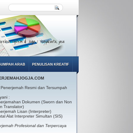
reless system di Jogja / Yogyakarta, jasa
SUMPAH ARAB
PENULISAN KREATIF
ERJEMAHJOGJA.COM
 Penerjemah Resmi dan Tersumpah
yani :
nerjemahan Dokumen (Sworn dan Non
n Translator)
nerjemah Lisan (Interpreter)
tal Alat Interpreter Simultan (SIS)
rjemah Profesional dan Terpercaya