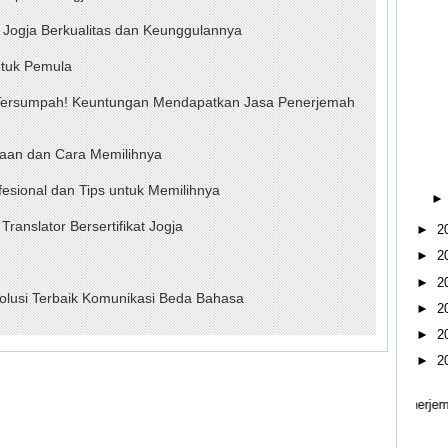
Jogja Berkualitas dan Keunggulannya
ntuk Pemula
Tersumpah! Keuntungan Mendapatkan Jasa Penerjemah
naan dan Cara Memilihnya
fesional dan Tips untuk Memilihnya
anslator Bersertifikat Jogja
►
2
►
2
►
2
 Solusi Terbaik Komunikasi Beda Bahasa
►
2
►
2
►
2
, rental SIS jogja, persewaan sis jogja, penerjemah tersumpah jogja, penerje