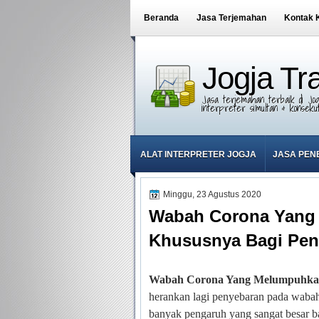
Beranda
Jasa Terjemahan
Kontak 
Jogja Tr
Jasa terjemahan terbaik di Jog
interpreter simultan & konsekuti
ALAT INTERPRETER JOGJA
JASA PEN
Minggu, 23 Agustus 2020
Wabah Corona Yang
Khususnya Bagi Pen
Wabah Corona Yang Melumpuhkan
herankan lagi penyebaran pada wabah
banyak pengaruh yang sangat besar b