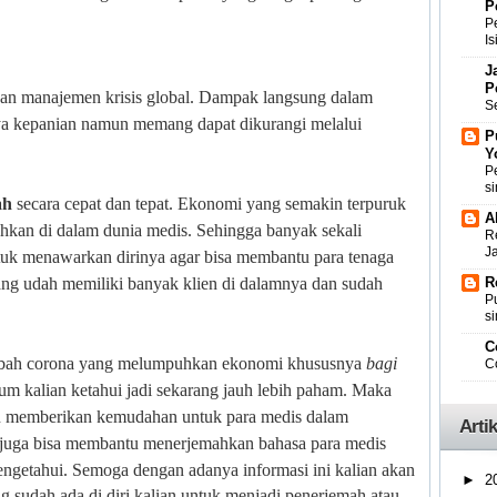
P
P
I
J
P
dan manajemen krisis global. Dampak langsung dalam
Se
nya kepanian namun memang dapat dikurangi melalui
P
Y
Pe
si
ah
secara cepat dan tepat. Ekonomi yang semakin terpuruk
A
kan di dalam dunia medis. Sehingga banyak sekali
Re
Ja
uk menawarkan dirinya agar bisa membantu para tenaga
ng udah memiliki banyak klien di dalamnya dan sudah
R
P
si
C
abah corona yang melumpuhkan ekonomi khususnya
bagi
C
 kalian ketahui jadi sekarang jauh lebih paham. Maka
akan memberikan kemudahan untuk para medis dalam
Arti
uga bisa membantu menerjemahkan bahasa para medis
ngetahui.
Semoga dengan adanya informasi ini kalian akan
►
2
g sudah ada di diri kalian untuk menjadi penerjemah atau