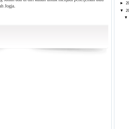
►
2
h Jogja.
▼
2